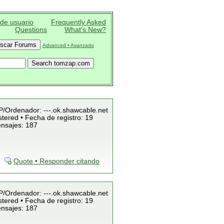
 de usuario
Frequently Asked
Questions
What's New?
Advanced • Avanzado
IP/Ordenador: ---.ok.shawcable.net
tered • Fecha de registro: 19
ensajes: 187
Quote • Responder citando
IP/Ordenador: ---.ok.shawcable.net
tered • Fecha de registro: 19
ensajes: 187