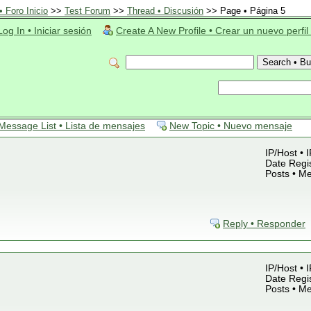
 Foro Inicio
>>
Test Forum
>>
Thread • Discusión
>> Page • Página 5
Log In • Iniciar sesión
Create A New Profile • Crear un nuevo perfil
Message List • Lista de mensajes
New Topic • Nuevo mensaje
IP/Host • 
Date Regis
Posts • M
Reply • Responder
IP/Host • 
Date Regis
Posts • M