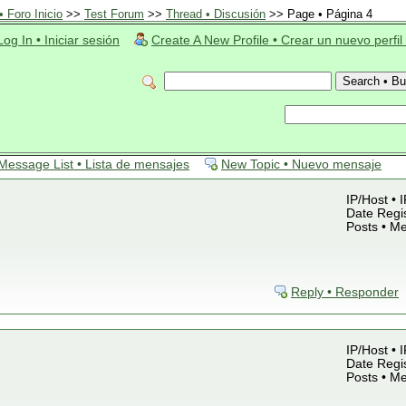
 Foro Inicio
>>
Test Forum
>>
Thread • Discusión
>> Page • Página 4
Log In • Iniciar sesión
Create A New Profile • Crear un nuevo perfil
Message List • Lista de mensajes
New Topic • Nuevo mensaje
IP/Host • 
Date Regis
Posts • M
Reply • Responder
IP/Host • 
Date Regis
Posts • M