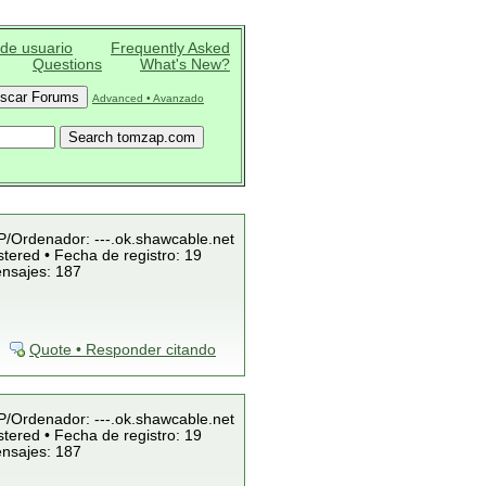
 de usuario
Frequently Asked
Questions
What's New?
Advanced • Avanzado
IP/Ordenador: ---.ok.shawcable.net
tered • Fecha de registro: 19
ensajes: 187
Quote • Responder citando
IP/Ordenador: ---.ok.shawcable.net
tered • Fecha de registro: 19
ensajes: 187