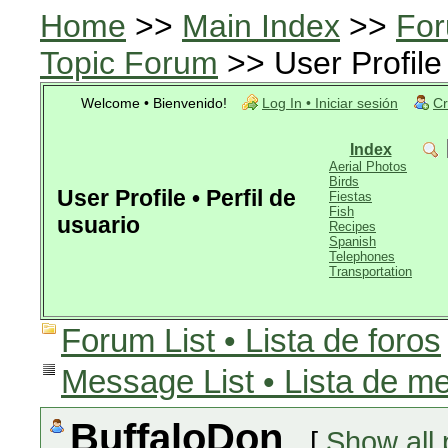
Home
>>
Main Index
>>
For
Topic Forum
>> User Profile 
Welcome • Bienvenido!
Log In • Iniciar sesión
Cr
Index
Aerial Photos
Birds
User Profile • Perfil de
Fiestas
Fish
usuario
Recipes
Spanish
Telephones
Transportation
Forum List • Lista de foros
Message List • Lista de m
BuffaloDon
[
Show all 