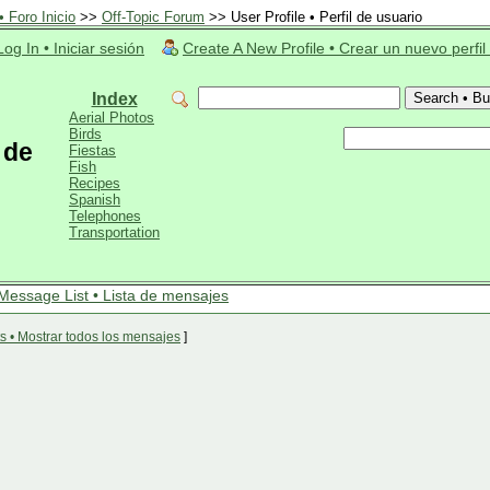
 Foro Inicio
>>
Off-Topic Forum
>> User Profile • Perfil de usuario
Log In • Iniciar sesión
Create A New Profile • Crear un nuevo perfil
Index
Aerial Photos
Birds
l de
Fiestas
Fish
Recipes
Spanish
Telephones
Transportation
Message List • Lista de mensajes
s • Mostrar todos los mensajes
]