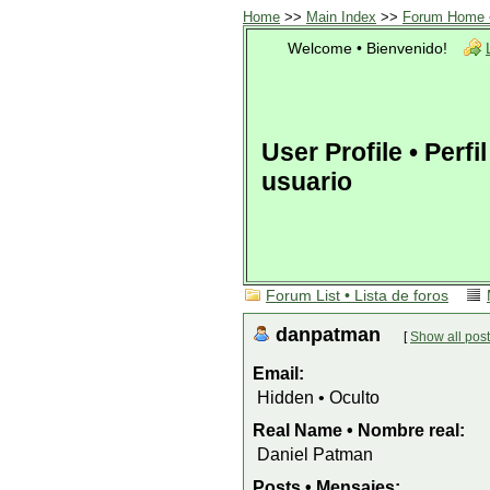
Home
>>
Main Index
>>
Forum Home •
Welcome • Bienvenido!
User Profile • Perfi
usuario
Forum List • Lista de foros
danpatman
[
Show all post
Email:
Hidden • Oculto
Real Name • Nombre real:
Daniel Patman
Posts • Mensajes: