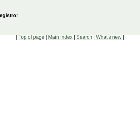
egistro:
|
Top of page
|
Main index
|
Search
|
What's new
|