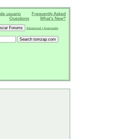
 de usuario
Frequently Asked
Questions
What's New?
Advanced • Avanzado