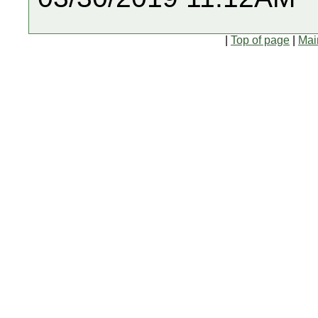
|
Top of page
|
Mai