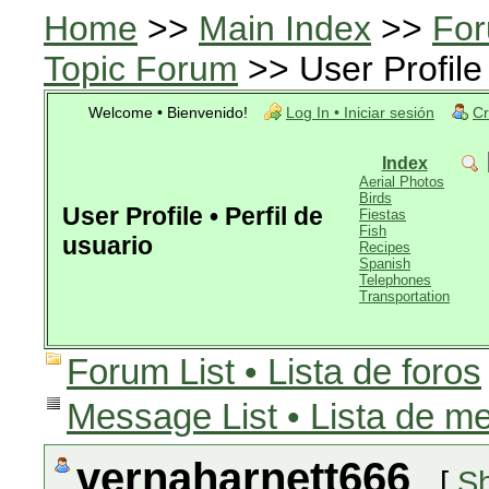
Home
>>
Main Index
>>
For
Topic Forum
>> User Profile 
Welcome • Bienvenido!
Log In • Iniciar sesión
Cr
Index
Aerial Photos
Birds
User Profile • Perfil de
Fiestas
Fish
usuario
Recipes
Spanish
Telephones
Transportation
Forum List • Lista de foros
Message List • Lista de m
vernaharnett666
[
Sh